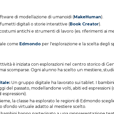
ftware di modellazione di umanoidi (
MakeHuman
).
umetti digitali o storie interattive (
Book Creator
).
stumi antichi e strumenti di lavoro (es. riferimenti ai mest
uale come
Edmondo
per l'esplorazione e la scelta degli s
ttività è iniziata con esplorazioni nel centro storico di Gen
ormai scomparse. Ogni alunno ha scelto un mestiere, stud
itale
:
Un gruppo digitale ha lavorato sui tablet. I bambi
i del passato, modellandone volti, abiti ed espressioni (ca
 espressioni).
ieme, la classe ha esplorato le regioni di Edmondo scegli
o sfondo virtuale adatto al mestiere scelto.
 bambini hanno partecipato a una rappresentazione teatr