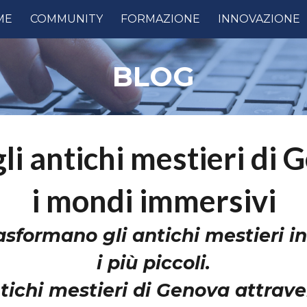
ME
COMMUNITY
FORMAZIONE
INNOVAZIONE
ip to main content
Skip to navigat
BLOG
li antichi mestieri di
i mondi immersivi
asformano gli antichi mestieri i
i più piccoli.
ntichi mestieri di Genova attrave