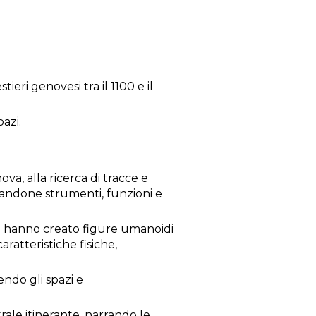
ieri genovesi tra il 1100 e il
pazi.
ova, alla ricerca di tracce e
iandone strumenti, funzioni e
ni hanno creato figure umanoidi
ratteristiche fisiche,
endo gli spazi e
ale itinerante, narrando le