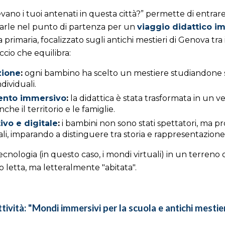
no i tuoi antenati in questa città?” permette di entrare n
marle nel punto di partenza per un
viaggio didattico i
imaria, focalizzato sugli antichi mestieri di Genova tra il 
cio che equilibra:
zione
:
ogni bambino ha scelto un mestiere studiandone s
dividuali.
ento immersivo
:
la didattica è stata trasformata in un v
e il territorio e le famiglie.
ivo e digitale
:
i bambini non sono stati spettatori, ma pro
ali, imparando a distinguere tra storia e rappresentazione 
cnologia (in questo caso, i mondi virtuali) in un terreno 
o letta, ma letteralmente "abitata".
tività: "
Mondi immersivi per la scuola e antichi mestie