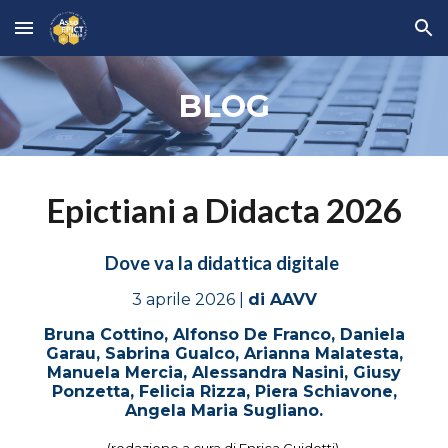
Skip to main content
Skip to navigation
BLOG
Epictiani a Didacta 2026
Dove va la didattica digitale
3
aprile
2026 |
di
AAVV
Bruna Cottino, Alfonso De Franco, Daniela
Garau, Sabrina Gualco, Arianna Malatesta,
Manuela Mercia, Alessandra Nasini, Giusy
Ponzetta, Felicia Rizza, Piera Schiavone,
Angela Maria Sugliano.
(redazione a cura di Enrica Guidotti)