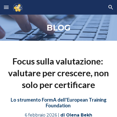
Skip to main content
Skip to navigation
BLOG
Focus sulla valutazione:
valutare per crescere, non
solo per certificare
Lo strumento FormA dell'European Training
Foundation
6 febbraio
202
6
|
di
Olena Bekh