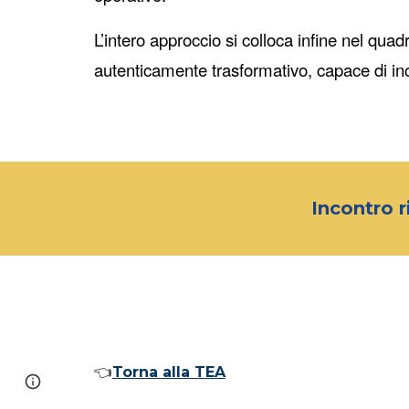
L’intero approccio si colloca infine nel qu
autenticamente trasformativo, capace di inc
Incontro r
👈
Torna alla TEA
Page
Report abuse
updated