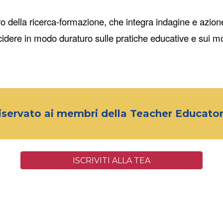
adro della ricerca-formazione, che integra indagine e azi
idere in modo duraturo sulle pratiche educative e sui mod
iservato ai membri della T
eacher Educato
ISCRIVITI ALLA TEA