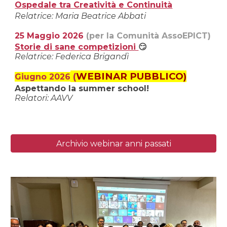
Ospedale tra Creatività e Continuità
Relatrice:
Maria Beatrice Abbati
25 Maggio
2026
(per la Comunità AssoEPICT)
Storie di sane competizioni
😏
Relatrice: Federica Brigandì
(
WEBINAR PUBBLICO)
Giugno 2026
Aspettando la summer school!
Relat
ori
: AAVV
Archivio webinar anni passati