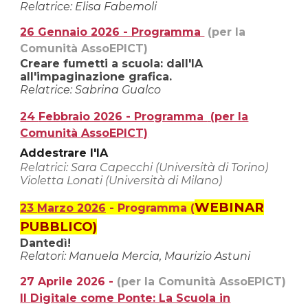
Relatrice: Elisa Fabemoli
26 Gennaio 2026 - Programma
(per la
Comunità AssoEPICT)
Creare fumetti a scuola: dall'IA
all'impaginazione grafica.
Relatrice: Sabrina Gualco
24
Febbraio 2026 - Programma
(per la
Comunità AssoEPICT)
Addestrare l'IA
Relatrici: Sara Capecchi (Università di Torino)
Violetta Lonati (Università di Milano)
WEBINAR
23
Marzo 2026
- Programma
(
PUBBLICO)
Dantedì!
Relat
ori: Manuela Mercia, Maurizio Astuni
27
Aprile 2026
-
(per la Comunità AssoEPICT)
Il
Digitale come Ponte: La Scuola in